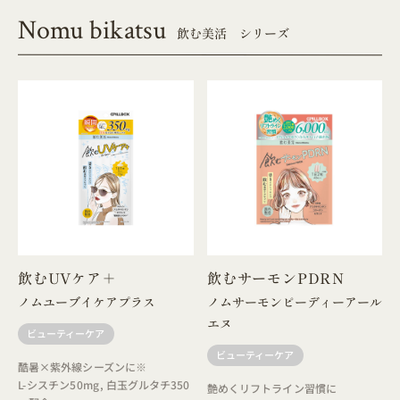
Nomu bikatsu
飲む美活 シリーズ
飲むUVケア＋
飲むサーモンPDRN
ノムユーブイケアプラス
ノムサーモンピーディーアール
エヌ
ビューティーケア
ビューティーケア
酷暑×紫外線シーズンに※
L-シスチン50mg, 白玉グルタチ350
艶めくリフトライン習慣に