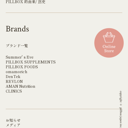
PILLBOX 的由来/ 历史
Brands
ブランド一覧
Summer' s Eve
PILLBOX SUPPLEMENTS
PILLBOX FOODS
omamorich
DenTek
REVLON
AMAN Nutrition
CLINICS
copyright © pillbox japan inc. all rights reserved.
お知らせ
メディア