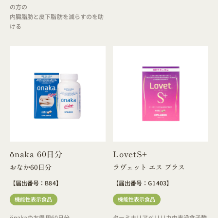
の方の
内臓脂肪と皮下脂肪を減らすのを助
ける
önaka 60日分
LovetS+
おなか60日分
ラヴェット エス プラス
【届出番号：B84】
【届出番号：G1403】
機能性表示食品
機能性表示食品
önakaのお得用60日分
ターミナリアベリリカ由来没食子酸