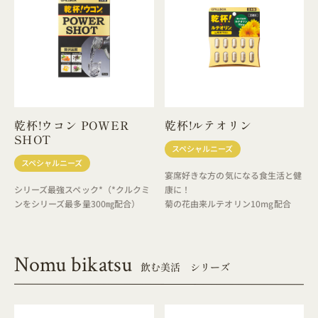
乾杯!ウコン POWER
乾杯!ルテオリン
SHOT
スペシャルニーズ
スペシャルニーズ
宴席好きな方の気になる食生活と健
シリーズ最強スペック*（*クルクミ
康に！
ンをシリーズ最多量300㎎配合）
菊の花由来ルテオリン10mg配合
Nomu bikatsu
飲む美活 シリーズ