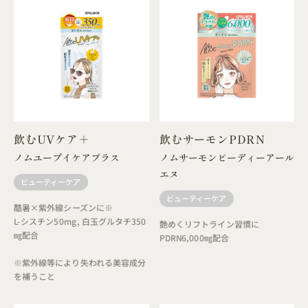
飲むUVケア＋
飲むサーモンPDRN
ノムユーブイケアプラス
ノムサーモンピーディーアール
エヌ
ビューティーケア
ビューティーケア
酷暑×紫外線シーズンに※
L-シスチン50mg, 白玉グルタチ350
艶めくリフトライン習慣に
㎎配合
PDRN6,000㎎配合
※紫外線等により失われる美容成分
を補うこと