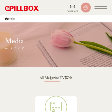
CONTACT
Media
Media
メディア
Magazine
Web
TV
All