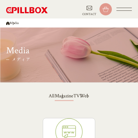
CONTACT
Media
Media
メディア
Magazine
Web
TV
All