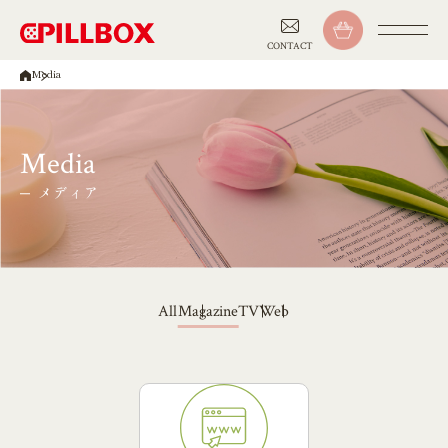
CONTACT
Media
Media
メディア
Magazine
Web
TV
All