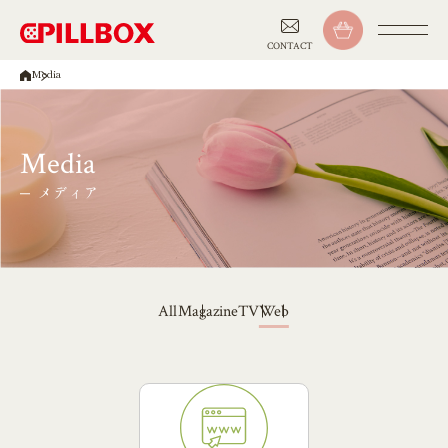
CONTACT
Media
Media
メディア
Magazine
Web
TV
All