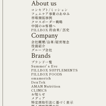
About us
コンセプト/ミッション
フェムケア事業のあゆみ
市場開拓事例
クロスボーダー戦略
中国のお客様へ
PILLBOX 的由来/ 历史
Company
会社概要/沿革/経営理念
役員紹介
グループ会社
Brands
ブランド一覧
Summer' s Eve
PILLBOX SUPPLEMENTS
PILLBOX FOODS
omamorich
DenTek
AMAN Nutrition
CLINICS
お知らせ
メディア
特定商取引法に基づく表示