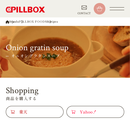
CONTACT
Brands
PILLBOX FOODS
Recipes
Onion gratin soup
オニオングラタンスープ
Shopping
商品を購入する
楽天
Yahoo！